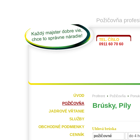
Požičovňa profes
TEL. ČÍSLO
0911 60 70 60
ÚVOD
Profirent
Požičovňa
Ponuk
POŽIČOVŇA
Brúsky, Píly
JADROVÉ VŔTANIE
SLUŽBY
OBCHODNÉ PODMIENKY
Uhlová brúska
CENNÍK
požičovné
do 4 h